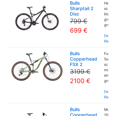
Bulls
Herre
Sharptail 2
schwar
Disc
blau, l
grey, 
799 €
green
699 €
Detail
Reserv
Bulls
Full
Copperhead
Suspen
FSX 2
schwar
moor g
3199 €
emeral
2100 €
green/s
Detail
Reserv
Bulls
Modell
Copperhead
2022