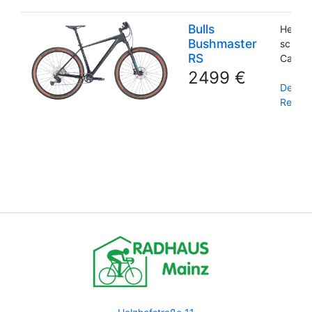
Bulls
Herre
Bushmaster
schwar
RS
Carbo
2499 €
Detail
Reserv