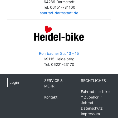
64289 Darmstadt
Tel. 06151-781100
sparrad-darmstadt.de
Rohrbacher Str. 13 - 15
69115 Heidelberg
Tel. 06221-23170
SERVICE &
RECHTLICHES
Login
MEHR
Fahrrad :: e-bike
Kontakt
:: Zubehör ::
Jobrad
Datenschutz
Impressum