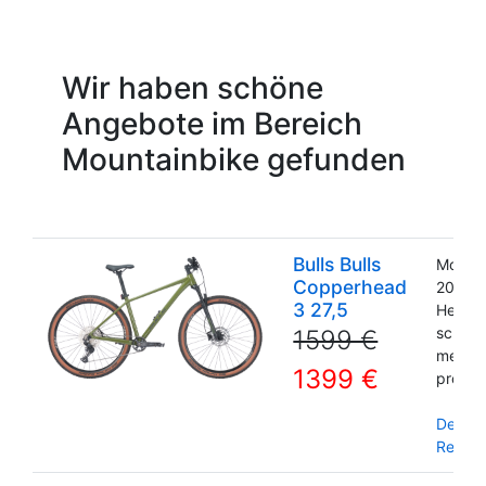
Wir haben schöne
Angebote im Bereich
Mountainbike gefunden
Bulls Bulls
Modell
Copperhead
2024
3 27,5
Herre
schwar
1599 €
meavy 
1399 €
pro bl
Detail
Reserv