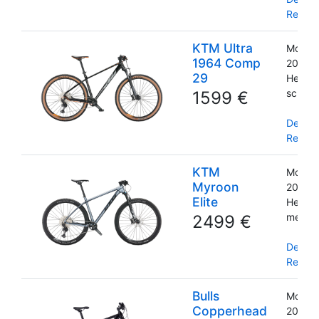
Reserv
KTM Ultra
Modell
1964 Comp
2022
29
Herre
schwa
1599 €
Detail
Reserv
KTM
Modell
Myroon
2022
Elite
Herre
metalli
2499 €
Detail
Reserv
Bulls
Modell
Copperhead
2022