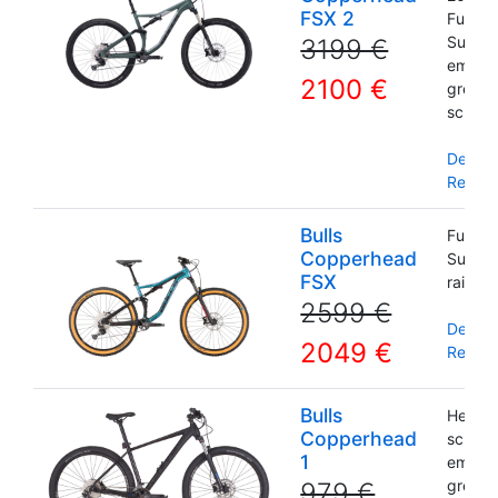
FSX 2
Full
Suspen
3199 €
emeral
2100 €
green 
schwar
Detail
Reserv
Bulls
Full
Copperhead
Suspen
FSX
rainbo
2599 €
Detail
2049 €
Reserv
Bulls
Herre
Copperhead
schwar
1
emeral
green 
979 €